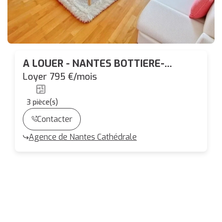
A LOUER - NANTES BOTTIERE-
CHENAIE -T3 RECENT de 55.65 m²
Loyer 795 €/mois
avec TERRASSE et PARKING
3
pièce(s)
Contacter
Agence de Nantes Cathédrale