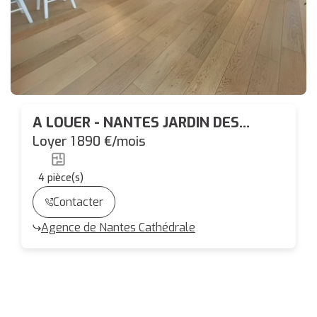
A LOUER - NANTES JARDIN DES
PLANTES // GARE NORD - SPACIEUX
Loyer 1 890 €/mois
T4 DUPLEX avec PARKING
4
pièce(s)
Contacter
Agence de Nantes Cathédrale