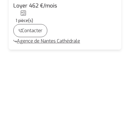
Studio de 18.89 m² - IDEAL ETUDIANT
Loyer 462 €/mois
1
pièce(s)
Contacter
Agence de Nantes Cathédrale