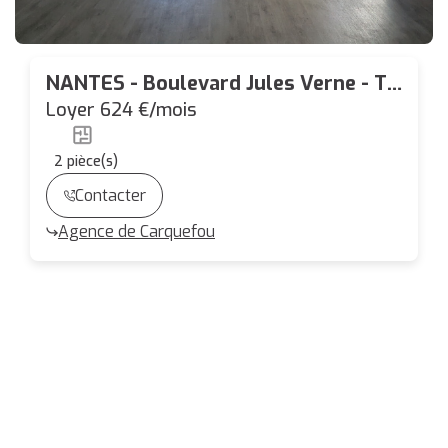
NANTES - Boulevard Jules Verne - T2
46.94m² - Garage
Loyer 624 €/mois
2
pièce(s)
Contacter
Agence de Carquefou