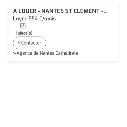
A LOUER - NANTES ST CLEMENT -
Studio ENTIEREMENT MEUBLÉ de
Loyer 554 €/mois
22,39 m²
1
pièce(s)
Contacter
Agence de Nantes Cathédrale