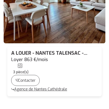
A LOUER - NANTES TALENSAC -
Appartement 3 pièces 68.53 m²
Loyer 863 €/mois
3
pièce(s)
Contacter
Agence de Nantes Cathédrale