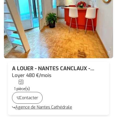
A LOUER - NANTES CANCLAUX -
APPARTEMENT T1 AU CALME IDEAL
Loyer 480 €/mois
ETUDIANT
1
pièce(s)
Contacter
Agence de Nantes Cathédrale