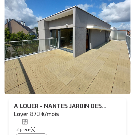
A LOUER - NANTES JARDIN DES
PLANTES - Appartement 2 pièces
Loyer 870 €/mois
NON MEUBLE de 56.05 m²
2
pièce(s)