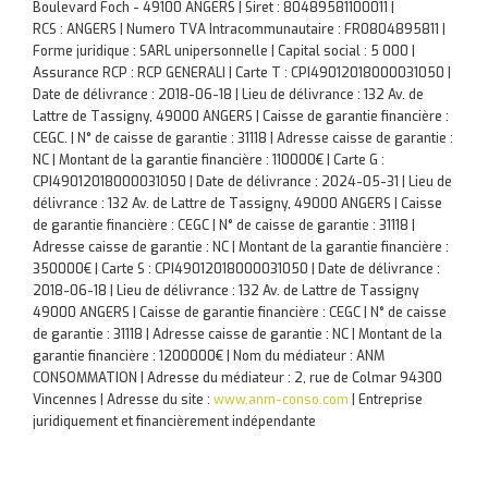
Boulevard Foch - 49100 ANGERS | Siret : 80489581100011 |
RCS : ANGERS | Numero TVA Intracommunautaire : FR0804895811 |
Forme juridique : SARL unipersonnelle | Capital social : 5 000 |
Assurance RCP : RCP GENERALI |
Carte T : CPI49012018000031050 |
Date de délivrance : 2018-06-18 | Lieu de délivrance : 132 Av. de
Lattre de Tassigny, 49000 ANGERS | Caisse de garantie financière :
CEGC. | N° de caisse de garantie : 31118 | Adresse caisse de garantie :
NC | Montant de la garantie financière : 110000€ | Carte G :
CPI49012018000031050 | Date de délivrance : 2024-05-31 | Lieu de
délivrance : 132 Av. de Lattre de Tassigny, 49000 ANGERS | Caisse
de garantie financière : CEGC | N° de caisse de garantie : 31118 |
Adresse caisse de garantie : NC | Montant de la garantie financière :
350000€ | Carte S : CPI49012018000031050 | Date de délivrance :
2018-06-18 | Lieu de délivrance : 132 Av. de Lattre de Tassigny
49000 ANGERS | Caisse de garantie financière : CEGC | N° de caisse
de garantie : 31118 | Adresse caisse de garantie : NC | Montant de la
garantie financière : 1200000€ | Nom du médiateur : ANM
CONSOMMATION | Adresse du médiateur : 2, rue de Colmar 94300
Vincennes | Adresse du site :
www.anm-conso.com
|
Entreprise
juridiquement et financièrement indépendante