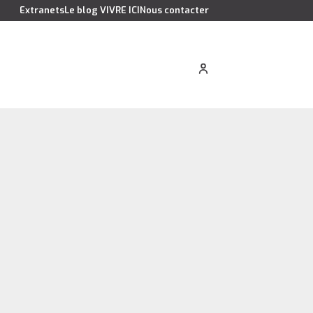
Extranets
Le blog VIVRE ICI
Nous contacter
cation saisonnière
Estimer votre bien