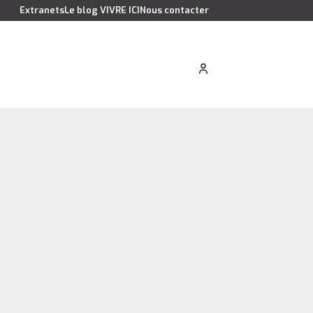
Extranets
Le blog VIVRE ICI
Nous contacter
cation saisonnière
Estimer votre bien