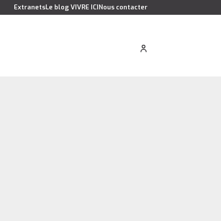
Extranets
Le blog VIVRE ICI
Nous contacter
cation saisonnière
Estimer votre bien