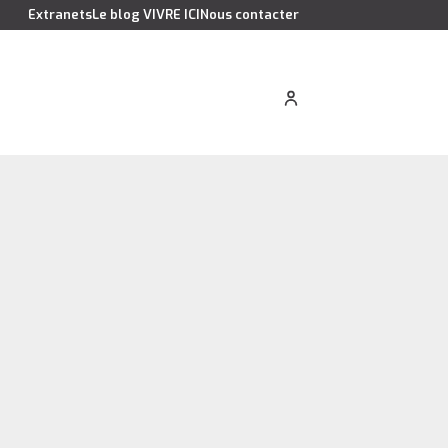
Extranets
Le blog VIVRE ICI
Nous contacter
cation saisonnière
Estimer votre bien