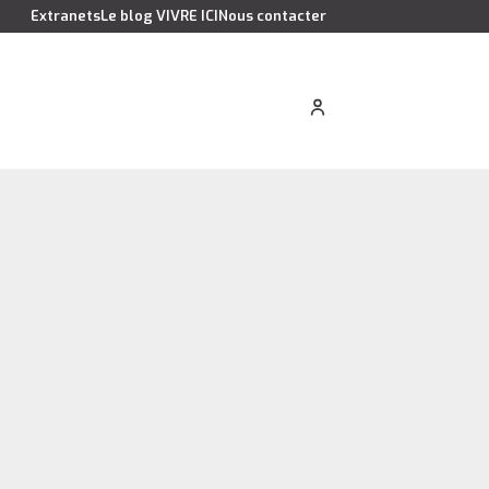
Extranets
Le blog VIVRE ICI
Nous contacter
cation saisonnière
Estimer votre bien