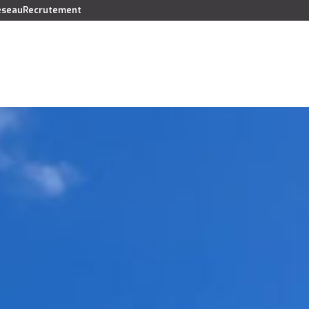
réseau
Recrutement
Vendre
Acheter
Louer
Faire gérer
Syndic
Lo