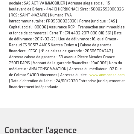
sociale : SAS ACTIVA IMMOBILIER | Adresse siège social : 15
boulevard de Brière - 44410 HERBIGNAC | Siret : 50082593000026
| RCS : SAINT-NAZAIRE | Numero TVA
Intracommunautaire : FR85500825930 | Forme juridique : SAS |
Capital social : 8000€ | Assurance RCP : Transaction sur immeubles
et fonds de commerce |
Carte T : CPI 4402 2017 000 018 561 | Date
de délivrance : 2017-02-23 | Lieu de délivrance : 16, quai Ernest-
Renaud CS 90517 44105 Nantes Cedex 4 | Caisse de garantie
financière : CEGC. | N° de caisse de garantie : 28506TRA242 |
Adresse caisse de garantie : 59 avenue Pierre Mendès France
75013 PARIS | Montant de la garantie financière : 194000€ | Nom du
médiateur : ANM CONSOMMATION | Adresse du médiateur : 02 Rue
de Colmar 94300 Vincennes | Adresse du site :
www.anmconso.com
| Date d'obtention du label : 24/08/2020
Entreprise juridiquement et
financièrement indépendante
Contacter l'agence