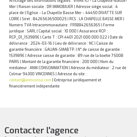
Affichage des informations légales : VIVRE ICI - La Chapelle-Basse-
Mer | Raison sociale : DR IMMOBILIER | Adresse siège social : 4
place de L'Eglise - La Chapelle Basse Mer - 44450 DIVATTE SUR
LOIRE | Siret : 84265636500025 | RCS : LA CHAPELLE BASSE MER |
Numero TVA Intracommunautaire : FR18842656365 | Forme
juridique : SARL | Capital social : 10 000 | Assurance RCP :
RCP_01_153989E |
Carte T : CPI 4401 2021 000 000 022 | Date de
délivrance : 2024-03-16 | Lieu de délivrance : NC | Caisse de
garantie financière : GALIAN-SMABTP. | N° de caisse de garantie :
153989E | Adresse caisse de garantie : 89 rue de la boetie 75008
PARIS | Montant de la garantie financière : 200 000 | Nom du
médiateur : ANM CONSOMMATION | Adresse du médiateur : 2 rue de
Colmar 94300 VINCENNES | Adresse du site :
contact@anmconso.com
|
Entreprise juridiquement et
financièrement indépendante
Contacter l'agence