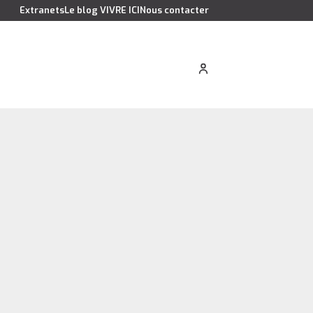
Extranets
Le blog VIVRE ICI
Nous contacter
cation saisonnière
Estimer votre bien