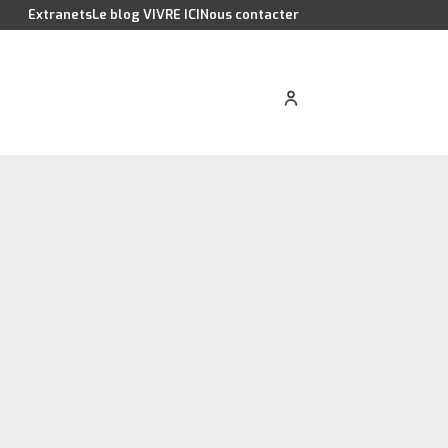
Extranets
Le blog VIVRE ICI
Nous contacter
cation saisonnière
Estimer votre bien