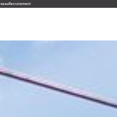
réseau
Recrutement
Vendre
Acheter
Louer
Faire gérer
Syndic
Lo