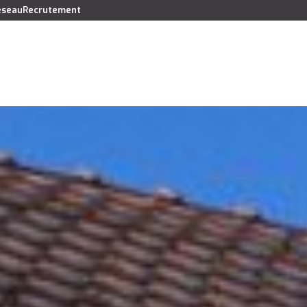
réseau
Recrutement
Vendre
Acheter
Louer
Faire gérer
Syndic
Lo