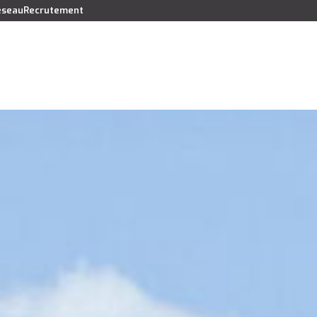
réseau
Recrutement
Vendre
Acheter
Louer
Faire gérer
Syndic
Lo