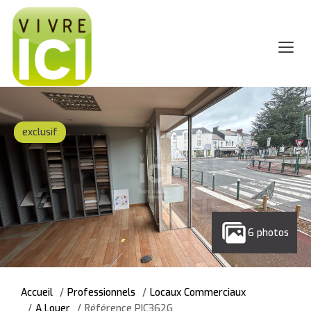
exclusif
6 photos
Accueil
Professionnels
Locaux Commerciaux
A Louer
Référence PIC362G