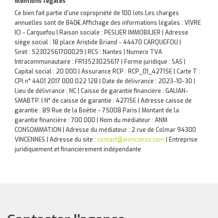
Mentions légales
Ce bien fait partie d'une copropriété de 100 lots.Les charges
annuelles sont de 840€.
Affichage des informations légales : VIVRE
ICI - Carquefou | Raison sociale : PESLIER IMMOBILIER | Adresse
siège social : 18 place Aristide Briand - 44470 CARQUEFOU |
Siret : 52302561700029 | RCS : Nantes | Numero TVA
Intracommunautaire : FR13523025617 | Forme juridique : SAS |
Capital social : 20 000 | Assurance RCP : RCP_01_42715E |
Carte T :
CPI n° 4401 2017 000 022 128 | Date de délivrance : 2023-10-30 |
Lieu de délivrance : NC | Caisse de garantie financière : GALIAN-
SMABTP. | N° de caisse de garantie : 42715E | Adresse caisse de
garantie : 89 Rue de la Boëtie - 75008 Paris | Montant de la
garantie financière : 700 000 | Nom du médiateur : ANM
CONSOMMATION | Adresse du médiateur : 2 rue de Colmar 94300
VINCENNES | Adresse du site :
contact@anmconso.com
|
Entreprise
juridiquement et financièrement indépendante