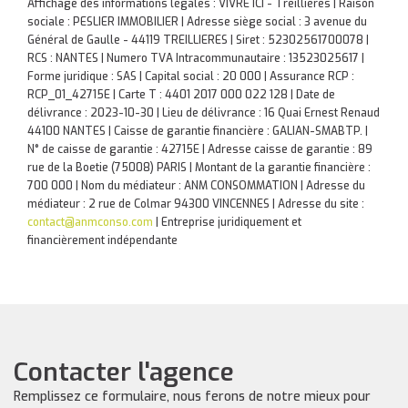
Affichage des informations légales : VIVRE ICI - Treillières | Raison
sociale : PESLIER IMMOBILIER | Adresse siège social : 3 avenue du
Général de Gaulle - 44119 TREILLIERES | Siret : 52302561700078 |
RCS : NANTES | Numero TVA Intracommunautaire : 13523025617 |
Forme juridique : SAS | Capital social : 20 000 | Assurance RCP :
RCP_01_42715E |
Carte T : 4401 2017 000 022 128 | Date de
délivrance : 2023-10-30 | Lieu de délivrance : 16 Quai Ernest Renaud
44100 NANTES | Caisse de garantie financière : GALIAN-SMABTP. |
N° de caisse de garantie : 42715E | Adresse caisse de garantie : 89
rue de la Boetie (75008) PARIS | Montant de la garantie financière :
700 000 | Nom du médiateur : ANM CONSOMMATION | Adresse du
médiateur : 2 rue de Colmar 94300 VINCENNES | Adresse du site :
contact@anmconso.com
|
Entreprise juridiquement et
financièrement indépendante
Contacter l'agence
Remplissez ce formulaire, nous ferons de notre mieux pour