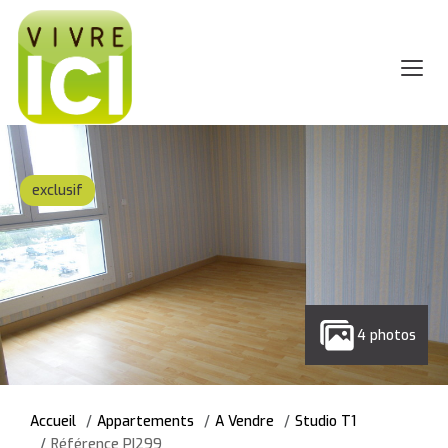
exclusif
4 photos
Accueil
Appartements
A Vendre
Studio T1
Référence PI299