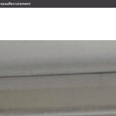
réseau
Recrutement
Vendre
Acheter
Louer
Faire gérer
Syndic
Lo