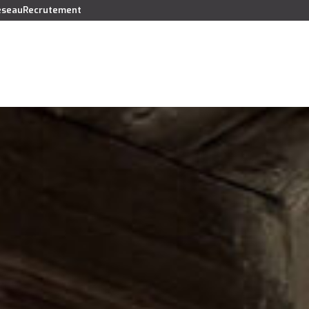
réseau
Recrutement
Vendre
Acheter
Louer
Faire gérer
Syndic
Lo