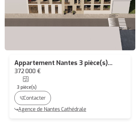
Appartement Nantes 3 pièce(s)
56.40 m2 LOGGIA 8.96 M² EXPO SUD
372 000 €
OUEST
3
pièce(s)
Contacter
Agence de Nantes Cathédrale