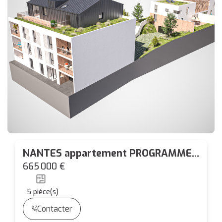
NANTES appartement PROGRAMME
ROSA
665 000 €
5
pièce(s)
Contacter