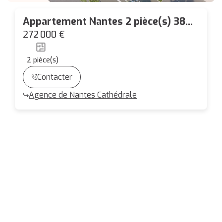
Appartement Nantes 2 pièce(s) 38
m2 LOGGIA 7.18 M²
272 000 €
2
pièce(s)
Contacter
Agence de Nantes Cathédrale