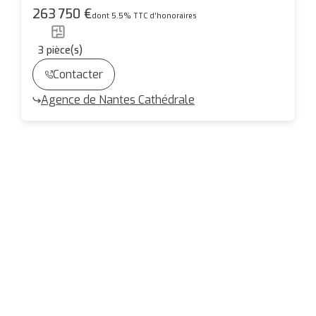
CHARMANT ET SPACIEUX TYPE 3 DE
263 750 €
dont 5.5% TTC d'honoraires
CARACTERE
3
pièce(s)
Contacter
Agence de Nantes Cathédrale