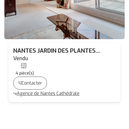
NANTES JARDIN DES PLANTES
APPARTEMENT TYPE 3 TERRASSE
Vendu
SUD
4
pièce(s)
Contacter
Agence de Nantes Cathédrale