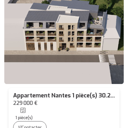
Appartement Nantes 1 pièce(s) 30.27
m2 LOGGIA 6.35 M²
229 000 €
1
pièce(s)
Contacter