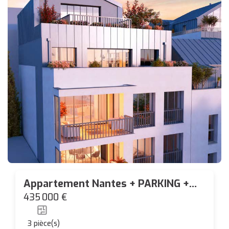
Appartement Nantes + PARKING +
TERRASSE DE 6 M²
435 000 €
3
pièce(s)