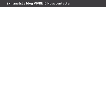
Extranets
Le blog VIVRE ICI
Nous contacter
cation saisonnière
Estimer votre bien