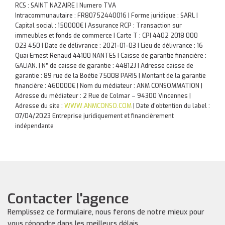
RCS : SAINT NAZAIRE | Numero TVA
Intracommunautaire : FR80752440016 | Forme juridique : SARL |
Capital social : 150000€ | Assurance RCP : Transaction sur
immeubles et fonds de commerce |
Carte T : CPI 4402 2018 000
023 450 | Date de délivrance : 2021-01-03 | Lieu de délivrance : 16
Quai Ernest Renaud 44100 NANTES | Caisse de garantie financière :
GALIAN. | N° de caisse de garantie : 44812J | Adresse caisse de
garantie : 89 rue de la Boétie 75008 PARIS | Montant de la garantie
financière : 460000€ | Nom du médiateur : ANM CONSOMMATION |
Adresse du médiateur : 2 Rue de Colmar – 94300 Vincennes |
Adresse du site :
WWW.ANMCONSO.COM
| Date d'obtention du label :
07/04/2023
Entreprise juridiquement et financièrement
indépendante
Contacter l'agence
Remplissez ce formulaire, nous ferons de notre mieux pour
vous répondre dans les meilleurs délais.