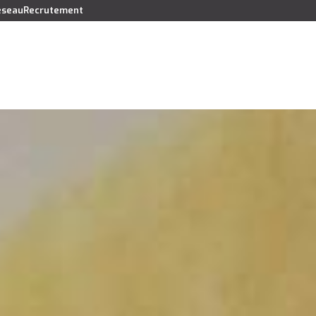
réseau
Recrutement
Vendre
Acheter
Louer
Faire gérer
Syndic
Lo