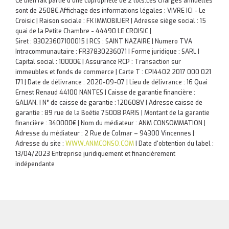
Ce bien fait partie d'une copropriété de 2 lots.Les charges annuelles
sont de 2508€.
Affichage des informations légales : VIVRE ICI - Le
Croisic | Raison sociale : FK IMMOBILIER | Adresse siège social : 15
quai de la Petite Chambre - 44490 LE CROISIC |
Siret : 83023607100015 | RCS : SAINT NAZAIRE | Numero TVA
Intracommunautaire : FR37830236071 | Forme juridique : SARL |
Capital social : 10000€ | Assurance RCP : Transaction sur
immeubles et fonds de commerce |
Carte T : CPI4402 2017 000 021
171 | Date de délivrance : 2020-09-07 | Lieu de délivrance : 16 Quai
Ernest Renaud 44100 NANTES | Caisse de garantie financière :
GALIAN. | N° de caisse de garantie : 120608V | Adresse caisse de
garantie : 89 rue de la Boétie 75008 PARIS | Montant de la garantie
financière : 340000€ | Nom du médiateur : ANM CONSOMMATION |
Adresse du médiateur : 2 Rue de Colmar – 94300 Vincennes |
Adresse du site :
WWW.ANMCONSO.COM
| Date d'obtention du label :
13/04/2023
Entreprise juridiquement et financièrement
indépendante