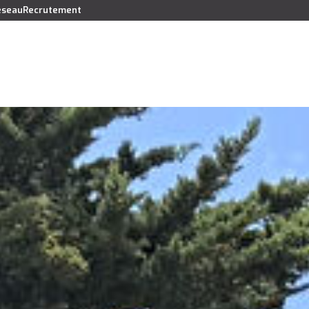
réseau
Recrutement
Vendre
Acheter
Louer
Faire gérer
Syndic
Lo