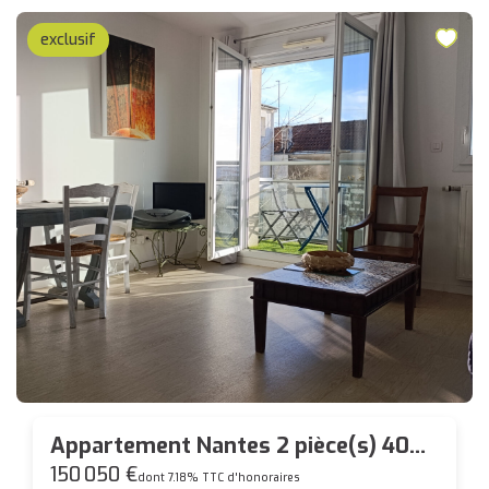
exclusif
Appartement Nantes 2 pièce(s) 40
m2
150 050 €
dont 7.18% TTC d'honoraires