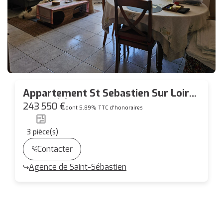
Appartement St Sebastien Sur Loire
3 pièce(s) 67 m2
243 550 €
dont 5.89% TTC d'honoraires
3
pièce(s)
Contacter
Agence de Saint-Sébastien