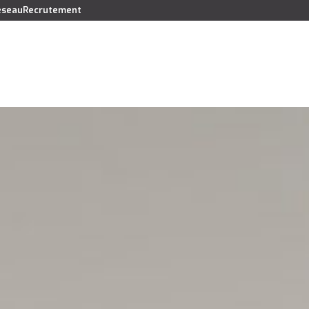
réseau
Recrutement
Vendre
Acheter
Louer
Faire gérer
Syndic
Lo