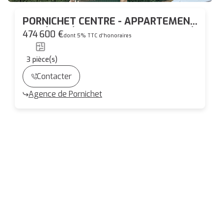
PORNICHET CENTRE - APPARTEMENT
T3 RÉNOVÉ - PLAGE & COMMERCES À
474 600 €
dont 5% TTC d'honoraires
PIED - PARKING SÉCURISÉ
3
pièce(s)
Contacter
Agence de Pornichet