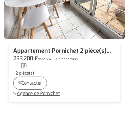
Appartement Pornichet 2 pièce(s)
MARCHÉ - T2 DERNIER ÉTAGE -
233 200 €
dont 6% TTC d'honoraires
PARKING - CALME - PLAGE À PIED
2
pièce(s)
Contacter
Agence de Pornichet