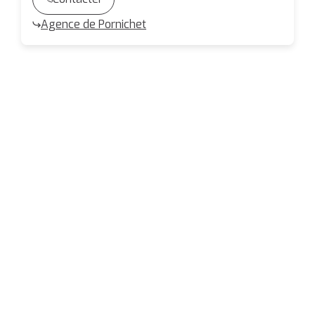
Agence de Pornichet