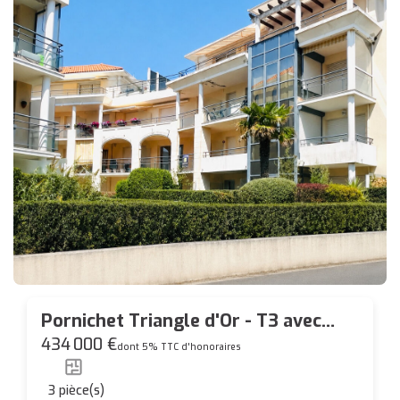
Pornichet Triangle d'Or - T3 avec
terrasse, garage et cave
434 000 €
dont 5% TTC d'honoraires
3
pièce(s)