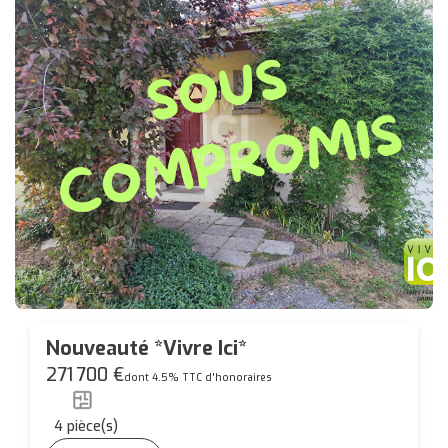
Nouveauté *Vivre Ici*
271 700 €
dont 4.5% TTC d'honoraires
4
pièce(s)