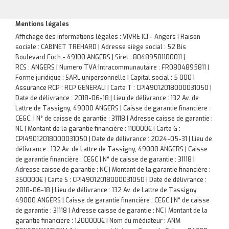
Mentions légales
Affichage des informations légales : VIVRE ICI - Angers | Raison
sociale : CABINET TREHARD | Adresse siège social : 52 Bis
Boulevard Foch - 49100 ANGERS | Siret : 80489581100011 |
RCS : ANGERS | Numero TVA Intracommunautaire : FR0804895811 |
Forme juridique : SARL unipersonnelle | Capital social : 5 000 |
Assurance RCP : RCP GENERALI |
Carte T : CPI49012018000031050 |
Date de délivrance : 2018-06-18 | Lieu de délivrance : 132 Av. de
Lattre de Tassigny, 49000 ANGERS | Caisse de garantie financière :
CEGC. | N° de caisse de garantie : 31118 | Adresse caisse de garantie :
NC | Montant de la garantie financière : 110000€ | Carte G :
CPI49012018000031050 | Date de délivrance : 2024-05-31 | Lieu de
délivrance : 132 Av. de Lattre de Tassigny, 49000 ANGERS | Caisse
de garantie financière : CEGC | N° de caisse de garantie : 31118 |
Adresse caisse de garantie : NC | Montant de la garantie financière :
350000€ | Carte S : CPI49012018000031050 | Date de délivrance :
2018-06-18 | Lieu de délivrance : 132 Av. de Lattre de Tassigny
49000 ANGERS | Caisse de garantie financière : CEGC | N° de caisse
de garantie : 31118 | Adresse caisse de garantie : NC | Montant de la
garantie financière : 1200000€ | Nom du médiateur : ANM