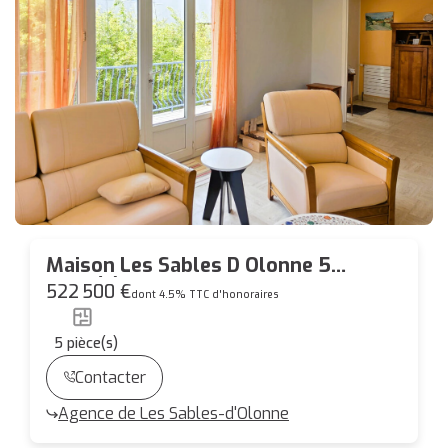
Maison Les Sables D Olonne 5
pièce(s) 118.77 m2
522 500 €
dont 4.5% TTC d'honoraires
5
pièce(s)
Contacter
Agence de Les Sables-d'Olonne