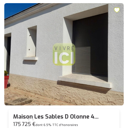
Maison Les Sables D Olonne 4
pièce(s) 71.0 m²
175 725 €
dont 6.5% TTC d'honoraires