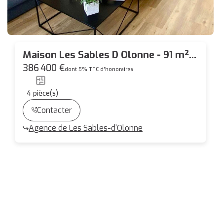
Maison Les Sables D Olonne - 91 m² -
3 CHAMBRES
386 400 €
dont 5% TTC d'honoraires
4
pièce(s)
Contacter
Agence de Les Sables-d'Olonne