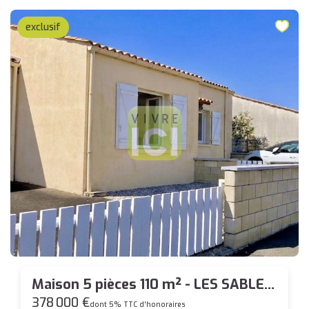
exclusif
Maison 5 pièces 110 m² - LES SABLES
D'OLONNE
378 000 €
dont 5% TTC d'honoraires