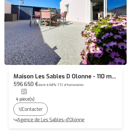
Maison Les Sables D Olonne - 110 m²
hab
596 650 €
dont 4.68% TTC d'honoraires
4
pièce(s)
Contacter
Agence de Les Sables-d'Olonne