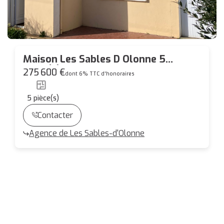
Maison Les Sables D Olonne 5
pièce(s) 94.35 m2
275 600 €
dont 6% TTC d'honoraires
5
pièce(s)
Contacter
Agence de Les Sables-d'Olonne