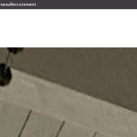
réseau
Recrutement
Vendre
Acheter
Louer
Faire gérer
Syndic
Lo