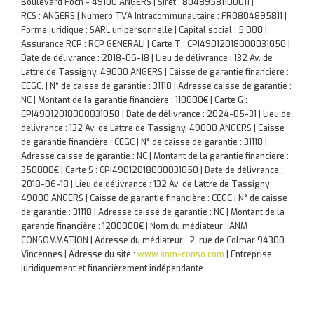
Boulevard Foch - 49100 ANGERS | Siret : 80489581100011 |
RCS : ANGERS | Numero TVA Intracommunautaire : FR0804895811 |
Forme juridique : SARL unipersonnelle | Capital social : 5 000 |
Assurance RCP : RCP GENERALI |
Carte T : CPI49012018000031050 |
Date de délivrance : 2018-06-18 | Lieu de délivrance : 132 Av. de
Lattre de Tassigny, 49000 ANGERS | Caisse de garantie financière :
CEGC. | N° de caisse de garantie : 31118 | Adresse caisse de garantie :
NC | Montant de la garantie financière : 110000€ | Carte G :
CPI49012018000031050 | Date de délivrance : 2024-05-31 | Lieu de
délivrance : 132 Av. de Lattre de Tassigny, 49000 ANGERS | Caisse
de garantie financière : CEGC | N° de caisse de garantie : 31118 |
Adresse caisse de garantie : NC | Montant de la garantie financière :
350000€ | Carte S : CPI49012018000031050 | Date de délivrance :
2018-06-18 | Lieu de délivrance : 132 Av. de Lattre de Tassigny
49000 ANGERS | Caisse de garantie financière : CEGC | N° de caisse
de garantie : 31118 | Adresse caisse de garantie : NC | Montant de la
garantie financière : 1200000€ | Nom du médiateur : ANM
CONSOMMATION | Adresse du médiateur : 2, rue de Colmar 94300
Vincennes | Adresse du site :
www.anm-conso.com
|
Entreprise
juridiquement et financièrement indépendante