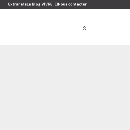
Extranets
Le blog VIVRE ICI
Nous contacter
cation saisonnière
Estimer votre bien