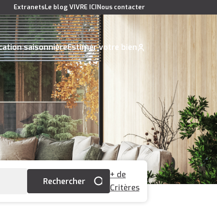
Extranets
Le blog VIVRE ICI
Nous contacter
cation saisonnière
Estimer votre bien
+ de
Critères