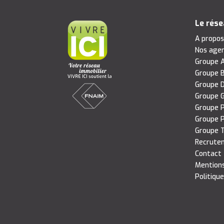
Le rés
A propo
Nos age
Groupe A
Groupe B
Groupe D
Groupe G
Groupe P
Groupe P
Groupe T
Recrute
Contact
Mentions
Politique