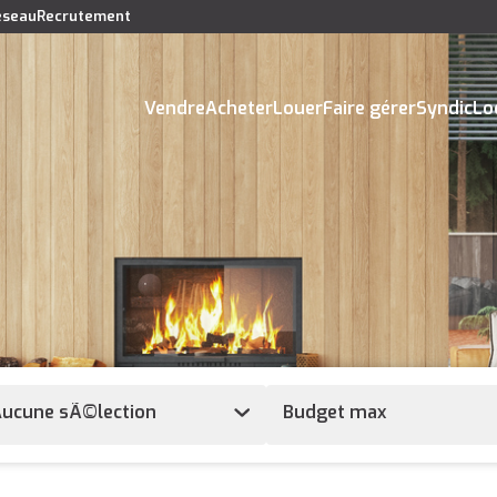
réseau
Recrutement
Vendre
Acheter
Louer
Faire gérer
Syndic
Lo
ucune sÃ©lection