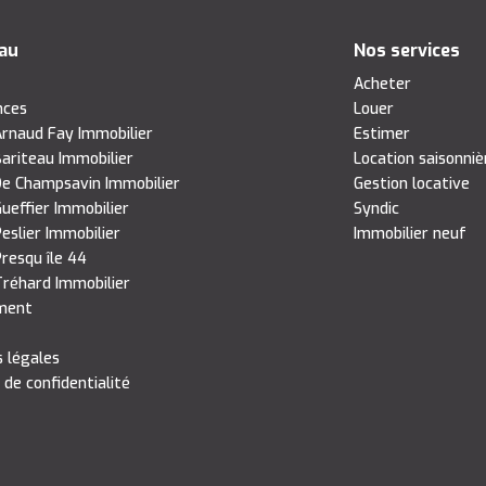
eau
Nos services
s
Acheter
nces
Louer
rnaud Fay Immobilier
Estimer
ariteau Immobilier
Location saisonniè
e Champsavin Immobilier
Gestion locative
ueffier Immobilier
Syndic
eslier Immobilier
Immobilier neuf
resqu île 44
réhard Immobilier
ment
 légales
 de confidentialité