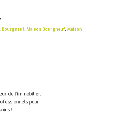
r
l Bourgneuf
,
Maison Bourgneuf
,
Maison
ur de l'immobilier.
rofessionnels pour
oins !