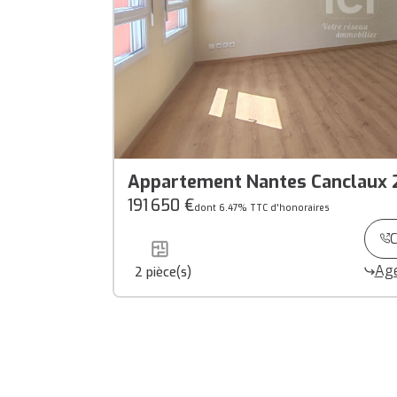
Appartement Nantes Canclaux 2
191 650 €
dont 6.47% TTC d'honoraires
C
Age
2
pièce(s)