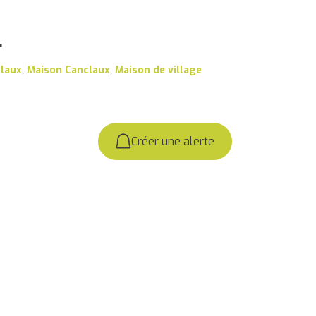
r
claux
,
Maison Canclaux
,
Maison de village
Créer une alerte