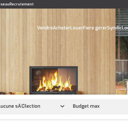
réseau
Recrutement
Vendre
Acheter
Louer
Faire gérer
Syndic
Lo
ucune sÃ©lection