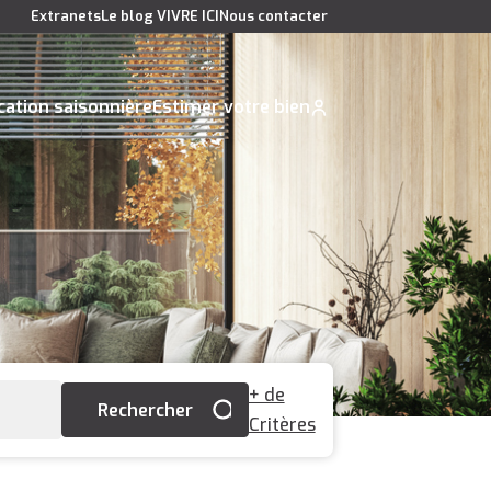
Extranets
Le blog VIVRE ICI
Nous contacter
cation saisonnière
Estimer votre bien
+ de
Critères