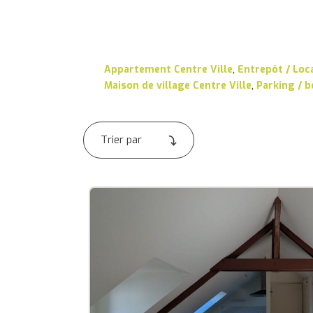
Appartement Centre Ville
,
Entrepôt / Loca
Maison de village Centre Ville
,
Parking / b