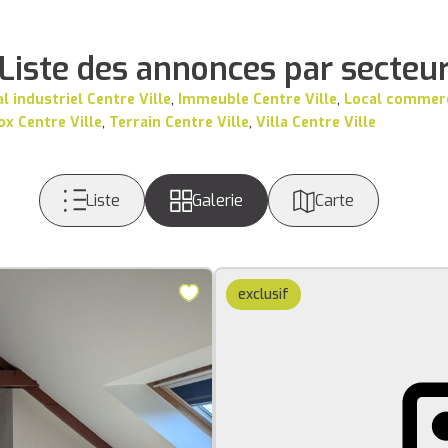
Liste des annonces par secteu
l industriel Centre Ville
,
Immeuble Centre Ville
,
Local commerc
ox Centre Ville
,
Terrain Centre Ville
,
Villa Centre Ville
Liste
Galerie
Carte
exclusif