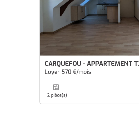
CARQUEFOU - APPARTEMENT T2
au sol) - Centre-ville
Loyer 570 €/mois
2
pièce(s)