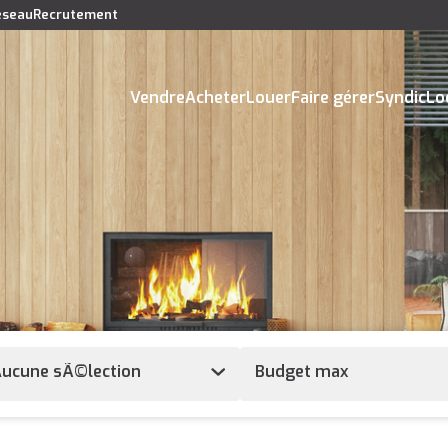
réseau
Recrutement
Vendre
Acheter
Louer
Faire gérer
Syndic
Lo
ucune sÃ©lection