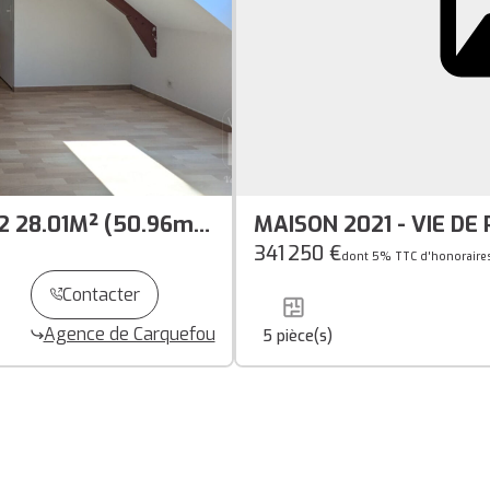
 28.01M² (50.96m²
MAISON 2021 - VIE DE
CENTRE
341 250 €
dont 5% TTC d'honoraire
Contacter
Agence de Carquefou
5
pièce(s)