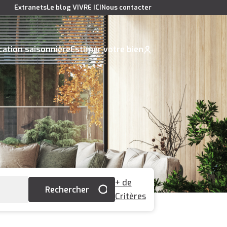
Extranets
Le blog VIVRE ICI
Nous contacter
cation saisonnière
Estimer votre bien
+ de
Critères