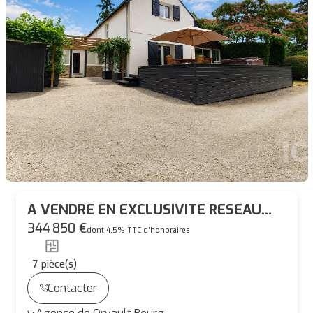
À VENDRE EN EXCLUSIVITE RESEAU
AMANDA ! MAISON 160 m², 5
344 850 €
dont 4.5% TTC d'honoraires
CHAMBRES
7
pièce(s)
Contacter