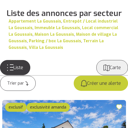
Liste des annonces par secteur
Appartement La Goussais
,
Entrepôt / Local industriel
La Goussais
,
Immeuble La Goussais
,
Local commercial
La Goussais
,
Maison La Goussais
,
Maison de village La
Goussais
,
Parking / box La Goussais
,
Terrain La
Goussais
,
Villa La Goussais
Liste
Carte
Créer une alerte
exclusif
exclusivité amanda