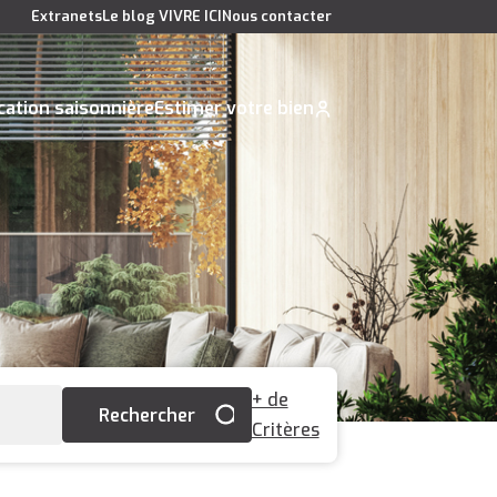
Extranets
Le blog VIVRE ICI
Nous contacter
cation saisonnière
Estimer votre bien
+ de
Critères