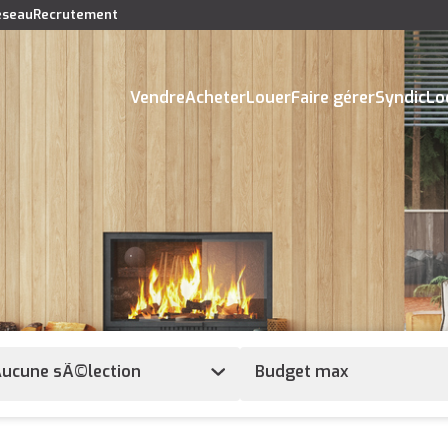
réseau
Recrutement
Vendre
Acheter
Louer
Faire gérer
Syndic
Lo
ucune sÃ©lection