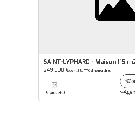
SAINT-LYPHARD - Maison 115 m2 
d'environ 900 m2
249 000 €
dont 5% TTC d'honoraires
Co
Agen
5
pièce(s)