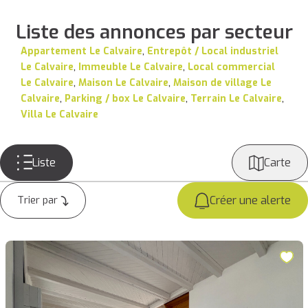
Liste des annonces par secteur
Appartement Le Calvaire
,
Entrepôt / Local industriel
Le Calvaire
,
Immeuble Le Calvaire
,
Local commercial
Le Calvaire
,
Maison Le Calvaire
,
Maison de village Le
Calvaire
,
Parking / box Le Calvaire
,
Terrain Le Calvaire
,
Villa Le Calvaire
Liste
Carte
Créer une alerte