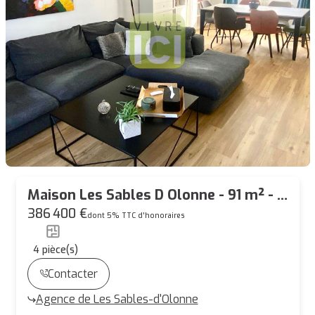
Maison Les Sables D Olonne - 91 m² - 3
CHAMBRES
386 400 €
dont 5% TTC d'honoraires
4
pièce(s)
Contacter
Agence de Les Sables-d'Olonne