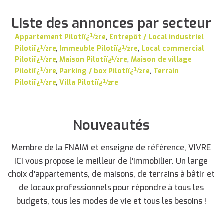
Liste des annonces par secteur
Appartement Pilotiï¿½re
,
Entrepôt / Local industriel
Pilotiï¿½re
,
Immeuble Pilotiï¿½re
,
Local commercial
Pilotiï¿½re
,
Maison Pilotiï¿½re
,
Maison de village
Pilotiï¿½re
,
Parking / box Pilotiï¿½re
,
Terrain
Pilotiï¿½re
,
Villa Pilotiï¿½re
Nouveautés
Membre de la FNAIM et enseigne de référence, VIVRE
ICI vous propose le meilleur de l'immobilier. Un large
choix d'appartements, de maisons, de terrains à bâtir et
de locaux professionnels pour répondre à tous les
budgets, tous les modes de vie et tous les besoins !