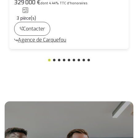
pièces - Bourg de Carquefou - 94m²
329 000 €
dont 4.44% TTC d'honoraires
3
pièce(s)
Contacter
Agence de Carquefou