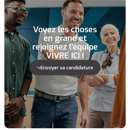
Voyez les choses
en grand et
rejoignez l'équipe
VIVRE ICI !
Envoyer sa candidature