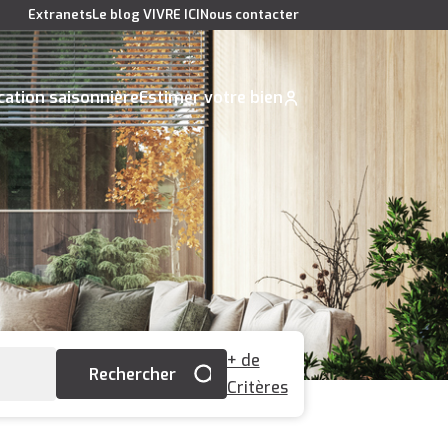
Extranets
Le blog VIVRE ICI
Nous contacter
cation saisonnière
Estimer votre bien
+ de
Critères