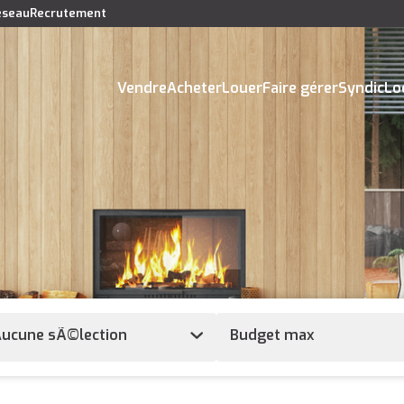
réseau
Recrutement
Vendre
Acheter
Louer
Faire gérer
Syndic
Lo
ucune sÃ©lection