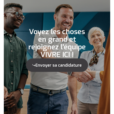
Voyez les choses
en grand et
rejoignez l'équipe
VIVRE ICI !
Envoyer sa candidature