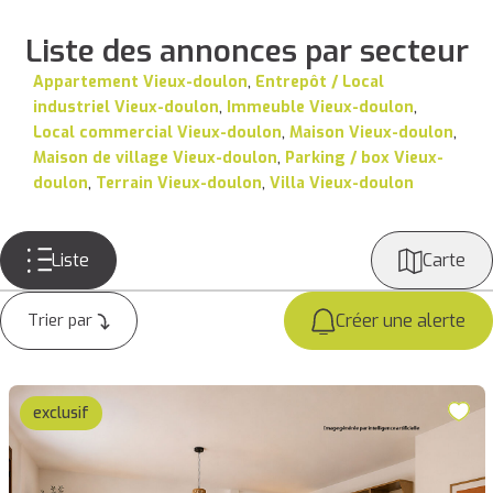
Liste des annonces par secteur
Appartement Vieux-doulon
,
Entrepôt / Local
industriel Vieux-doulon
,
Immeuble Vieux-doulon
,
Local commercial Vieux-doulon
,
Maison Vieux-doulon
,
Maison de village Vieux-doulon
,
Parking / box Vieux-
doulon
,
Terrain Vieux-doulon
,
Villa Vieux-doulon
Liste
Carte
Créer une alerte
exclusif