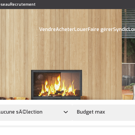
réseau
Recrutement
Vendre
Acheter
Louer
Faire gérer
Syndic
Lo
ucune sÃ©lection