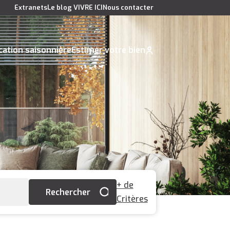
Extranets
Le blog VIVRE ICI
Nous contacter
cation saisonnière
Estimer votre bien
+ de
Critères