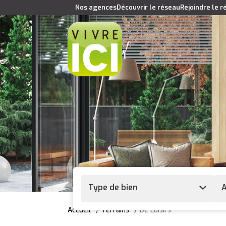
Nos agences
Découvrir le réseau
Rejoindre le 
Type de bien
A
Accueil
Terrains
De Loisirs