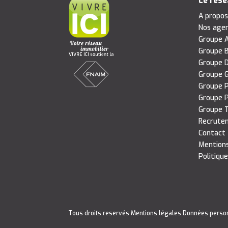
Le rés
A propo
Nos age
Groupe A
Groupe B
Groupe D
Groupe G
Groupe P
Groupe P
Groupe T
Recrute
Contact
Mentions
Politique
Tous droits reservés
Mentions légales
Données perso