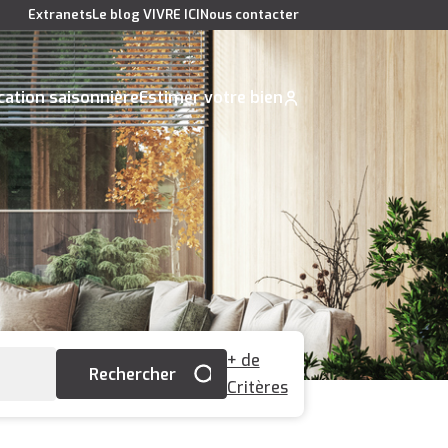
Extranets
Le blog VIVRE ICI
Nous contacter
cation saisonnière
Estimer votre bien
+ de
Critères