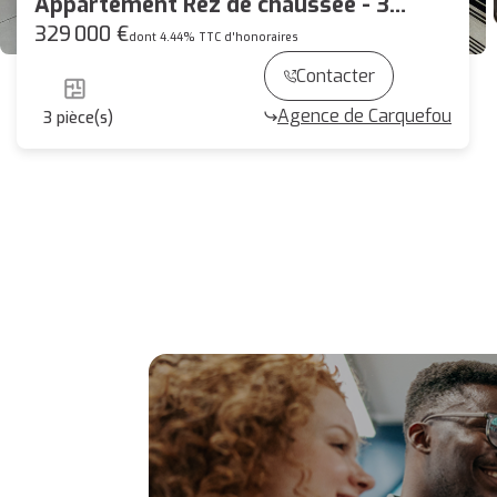
Appartement Rez de chaussée - 3
pièces - Bourg de Carquefou - 94m²
329 000 €
dont 4.44% TTC d'honoraires
Contacter
Agence de Carquefou
3
pièce(s)