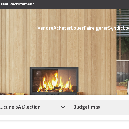
réseau
Recrutement
Vendre
Acheter
Louer
Faire gérer
Syndic
Lo
ucune sÃ©lection