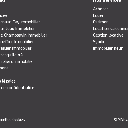
eau
Nos services
s
Acheter
nces
Louer
rnaud Fay Immobilier
Estimer
ariteau Immobilier
Location saisonniè
e Champsavin Immobilier
Gestion locative
ueffier Immobilier
Syndic
eslier Immobilier
Immobilier neuf
resqu île 44
réhard Immobilier
ment
 légales
 de confidentialité
© VIVRE
nnelles
Cookies