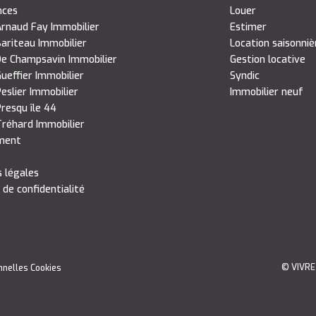
nces
Louer
rnaud Fay Immobilier
Estimer
ariteau Immobilier
Location saisonniè
e Champsavin Immobilier
Gestion locative
ueffier Immobilier
Syndic
eslier Immobilier
Immobilier neuf
resqu île 44
réhard Immobilier
ment
 légales
 de confidentialité
© VIVRE
nnelles
Cookies