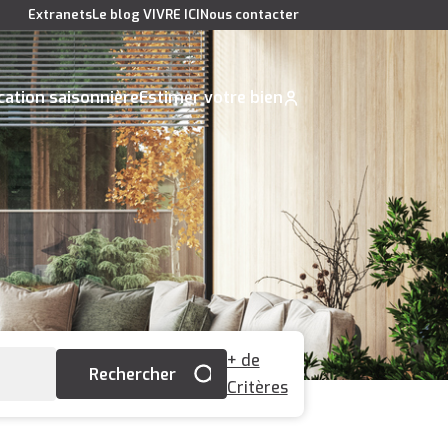
Extranets
Le blog VIVRE ICI
Nous contacter
cation saisonnière
Estimer votre bien
+ de
Critères