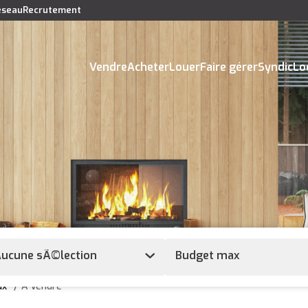
réseau
Recrutement
Vendre
Acheter
Louer
Faire gérer
Syndic
Lo
ucune sÃ©lection
ux
A Vendre