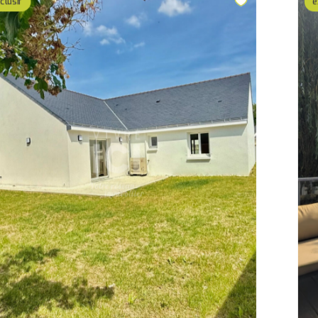
clusif
e