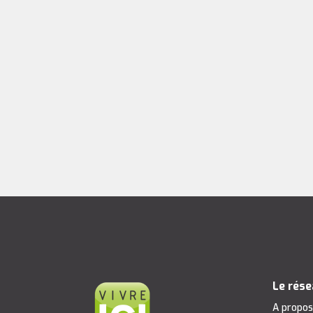
Le rés
A propo